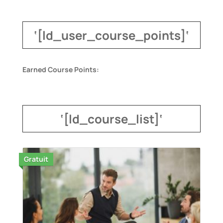
‘
[
ld_user_course_points
]
‘
Earned Course Points:
‘
[
ld_course_list
]
‘
Gratuit