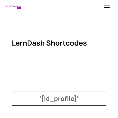
LernDash Shortcodes
‘
[
ld_profile
]
‘