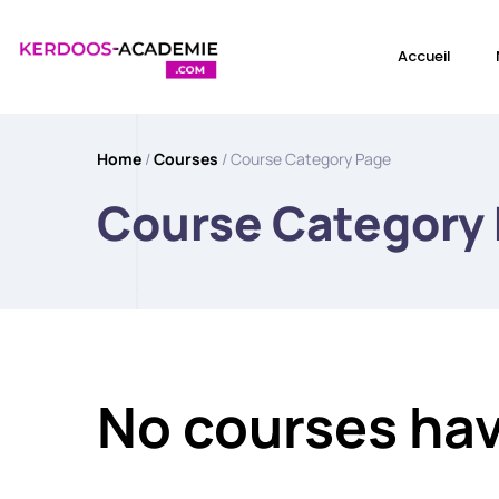
Accueil
Home
/
Courses
/ Course Category Page
Course Category
No courses ha